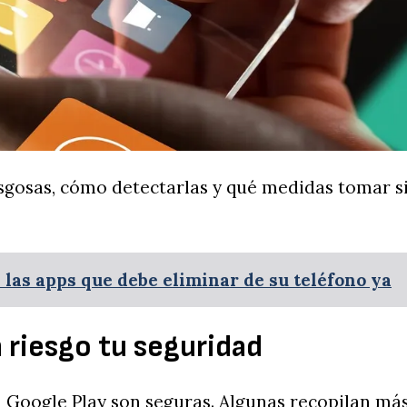
esgosas, cómo detectarlas y qué medidas tomar si
 las apps que debe eliminar de su teléfono ya
 riesgo tu seguridad
n Google Play son seguras. Algunas recopilan má