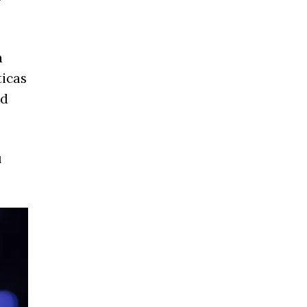
n
ticas
ad
u