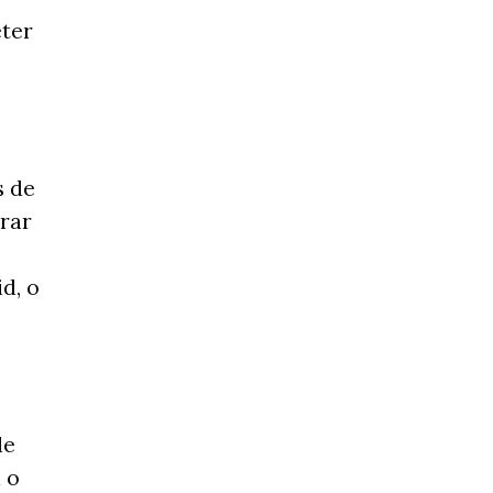
eter
s de
rar
d, o
de
 o