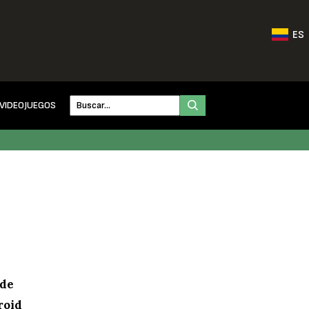
ES
VIDEOJUEGOS
nde
roid