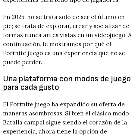
En 2025, no se trata solo de ser el último en
pie; se trata de explorar, crear y socializar de
formas nunca antes vistas en un videojuego. A
continuación, le mostramos por qué el
Fortnite juego es una experiencia que no se
puede perder.
Una plataforma con modos de juego
para cada gusto
El Fortnite juego ha expandido su oferta de
maneras asombrosas. Si bien el clásico modo
Batalla campal sigue siendo el corazón de la
experiencia, ahora tiene la opción de