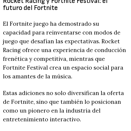
Rocket Racing y Fortnite Festival: el
futuro del Fortnite
El Fortnite juego ha demostrado su
capacidad para reinventarse con modos de
juego que desafían las expectativas. Rocket
Racing ofrece una experiencia de conducción
frenética y competitiva, mientras que
Fortnite Festival crea un espacio social para
los amantes de la música.
Estas adiciones no solo diversifican la oferta
de Fortnite, sino que también lo posicionan
como un pionero en la industria del
entretenimiento interactivo.