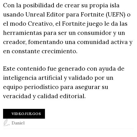
Con la posibilidad de crear su propia isla
usando Unreal Editor para Fortnite (UEFN) o
el modo Creativo, el Fortnite juego le da las
herramientas para ser un consumidor y un
creador, fomentando una comunidad activa y
en constante crecimiento.
Este contenido fue generado con ayuda de
inteligencia artificial y validado por un
equipo periodístico para asegurar su
veracidad y calidad editorial.
VIDEOJUEGOS
Daniel