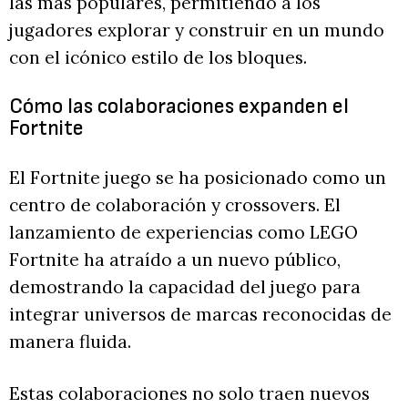
las más populares, permitiendo a los
jugadores explorar y construir en un mundo
con el icónico estilo de los bloques.
Cómo las colaboraciones expanden el
Fortnite
El Fortnite juego se ha posicionado como un
centro de colaboración y crossovers. El
lanzamiento de experiencias como LEGO
Fortnite ha atraído a un nuevo público,
demostrando la capacidad del juego para
integrar universos de marcas reconocidas de
manera fluida.
Estas colaboraciones no solo traen nuevos