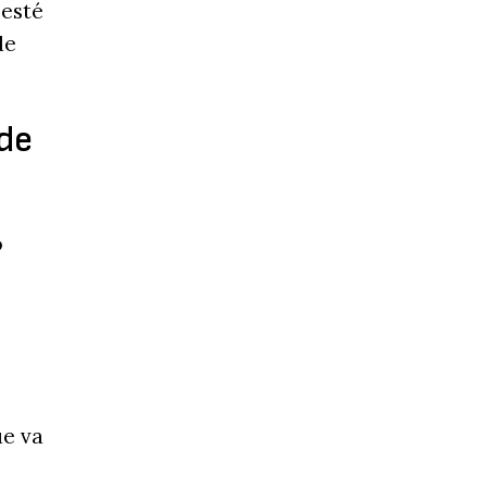
 esté
de
 de
o
ue va