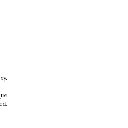
xy.
que
ed.